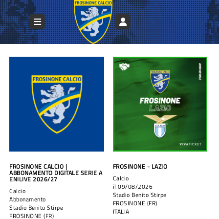
FROSINONE CALCIO |
FROSINONE - LAZIO
ABBONAMENTO DIGITALE SERIE A
Calcio
ENILIVE 2026/27
il 09/08/2026
Calcio
Stadio Benito Stirpe
Abbonamento
FROSINONE
(
FR
)
Stadio Benito Stirpe
ITALIA
FROSINONE
(
FR
)